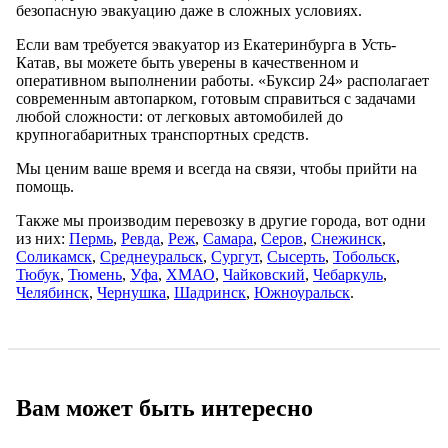
безопасную эвакуацию даже в сложных условиях.
Если вам требуется эвакуатор из Екатеринбурга в Усть-
Катав, вы можете быть уверены в качественном и
оперативном выполнении работы. «Буксир 24» располагает
современным автопарком, готовым справиться с задачами
любой сложности: от легковых автомобилей до
крупногабаритных транспортных средств.
Мы ценим ваше время и всегда на связи, чтобы прийти на
помощь.
Также мы производим перевозку в другие города, вот одни
из них:
Пермь
,
Ревда
,
Реж
,
Самара
,
Серов
,
Снежинск
,
Соликамск
,
Среднеуральск
,
Сургут
,
Сысерть
,
Тобольск
,
Тюбук
,
Тюмень
,
Уфа
,
ХМАО
,
Чайковский
,
Чебаркуль
,
Челябинск
,
Чернушка
,
Шадринск
,
Южноуральск
.
Вам может быть интересно