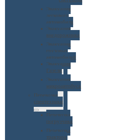
Эвакуация
легкового
автомобиля
Эвакуация
внедорожника
Эвакуация
грузовых
автомобилей
Эвакуация
Газели
Эвакуация
микроавтобуса
Перевозка
спецтехники
Перевозка
погрузчика
Перевозка
трактора