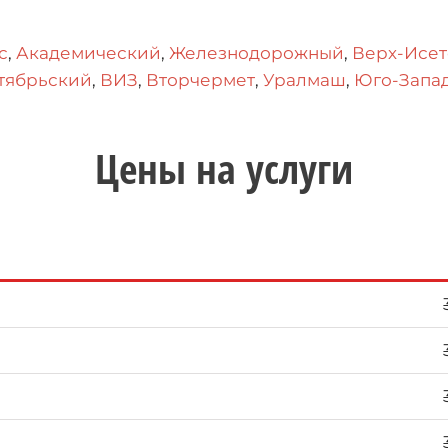
с
,
Академический
,
Железнодорожный
,
Верх-Исе
тябрьский
,
ВИЗ
,
Вторчермет
,
Уралмаш
,
Юго-Запа
Цены на услуги