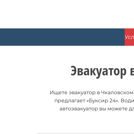
Skip
to
content
Усл
Эвакуатор 
Ищете эвакуатор в Чкаловском
предлагает «Буксир 24». Вод
автоэвакуатор вы можете д