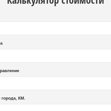
са
правление
 города, КМ.