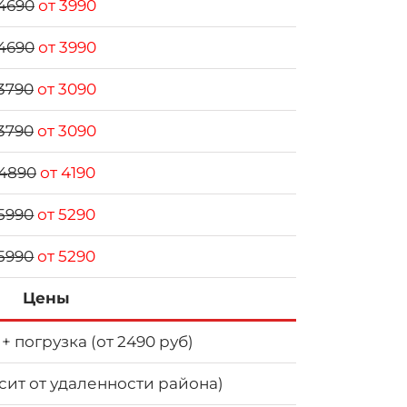
4690
от 3990
4690
от 3990
3790
от 3090
3790
от 3090
4890
от 4190
5990
от 5290
5990
от 5290
Цены
 + погрузка (от 2490 руб)
исит от удаленности района)