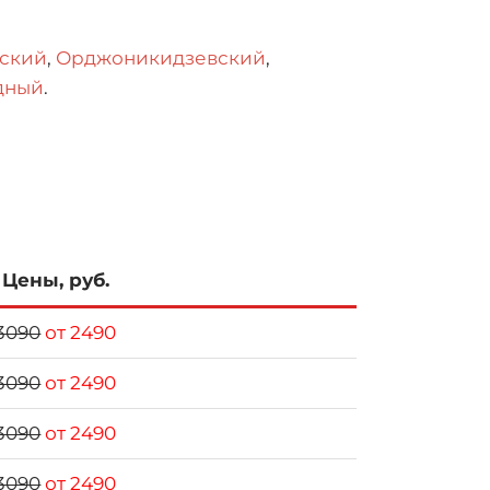
тский
,
Орджоникидзевский
,
дный
.
Цены, руб.
3090
от 2490
3090
от 2490
3090
от 2490
3090
от 2490