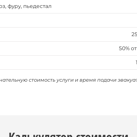
оз, фуру, пьедестал
2
50% от
нчательную стоимость услуги и время подачи эваку
Калькулятор стоимости