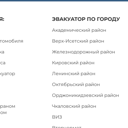
Я:
ЭВАКУАТОР ПО ГОРОДУ
Академический район
втомобиля
Верх-Исетский район
ка
Железнодорожный район
са
Кировский район
куатор
Ленинский район
Октябрьский район
Орджоникидзевский район
краном
Чкаловский район
ром
ВИЗ
Вторчермет